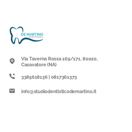
Invisalign
Contatti
Sbiancamento dentale
Gnatologia
Protesi fissa
Via Taverna Rossa 169/171, 80020,
Casavatore (NA)
Protesi mobile
3385618136 | 0817361373
Faccette dentali
info@studiodentisticodemartino.it
Odontoiatria pediatrica
Igiene e prevenzione