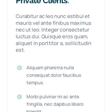
Private Clients
.
Invisalign
Contatti
Curabitur ac leo nunc estibul et
Sbiancamento dentale
mauris vel ante finibus maximus
nec ut leo. Integer consectetur
Gnatologia
luctus dui. Quisque eros quam,
aliquet in porttitor a, sollicitudin
est.
Protesi fissa
Protesi mobile
Aliquam pharetra nulla
consequat dolor faucibus
Faccette dentali
tempus.
Odontoiatria pediatrica
Morbi pulvinar mi ac ante
fringilla, nec dapibus libero
Igiene e prevenzione
blandit.