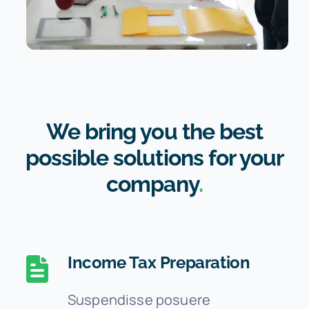
Faccette dentali
Odontoiatria pediatrica
We bring you the best
Igiene e prevenzione
possible solutions for your
company
.
Income Tax Preparation
Suspendisse posuere