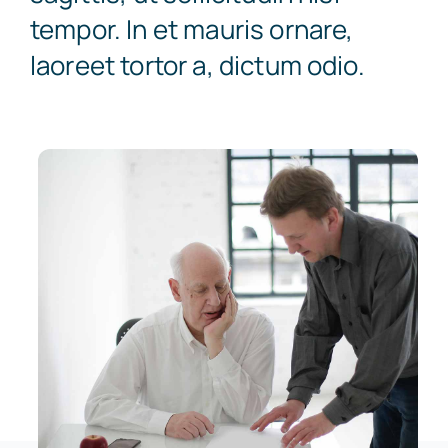
tempor. In et mauris ornare,
Parodontologia
Blog
laoreet tortor a, dictum odio.
Invisalign
Contatti
Sbiancamento dentale
Gnatologia
Protesi fissa
Protesi mobile