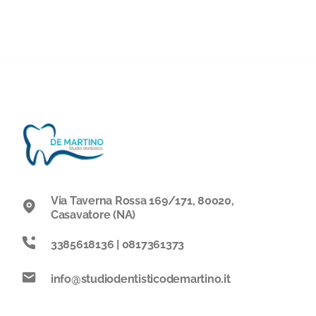
Via Taverna Rossa 169/171, 80020,
Casavatore (NA)
3385618136 | 0817361373
info@studiodentisticodemartino.it