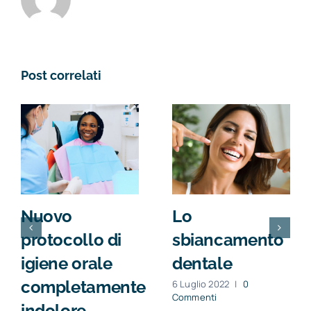
Post correlati
Nuovo
Lo
protocollo di
sbiancamento
igiene orale
dentale
completamente
6 Luglio 2022
|
0
Commenti
indolore